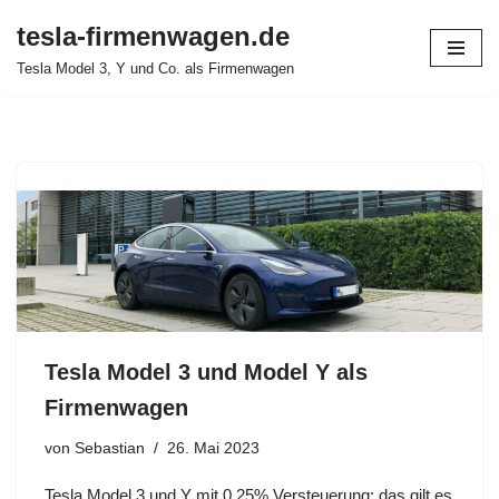
tesla-firmenwagen.de
Zum
Tesla Model 3, Y und Co. als Firmenwagen
Inhalt
springen
Tesla Model 3 und Model Y als
Firmenwagen
von
Sebastian
26. Mai 2023
Tesla Model 3 und Y mit 0,25% Versteuerung: das gilt es